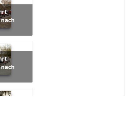
 nach
 nach
 nach