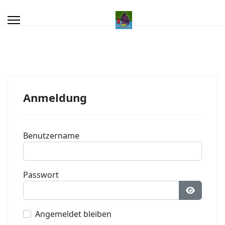
Kalender
Fotoalbum
download
Anmeldung
Linkliste
Benutzername
sonstiges
Passwort
Datenschutzerklärung
Passwort
Impressum
Angemeldet bleiben