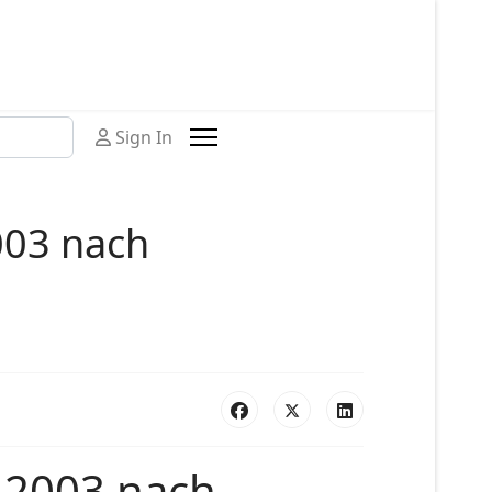
Sign In
003 nach
.2003 nach